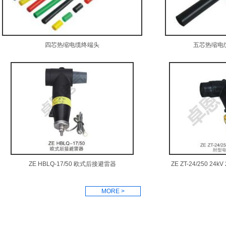
四芯热缩电缆终端头
五芯热缩电
ZE HBLQ-17/50 欧式后接避雷器
ZE ZT-24/250 2
MORE >