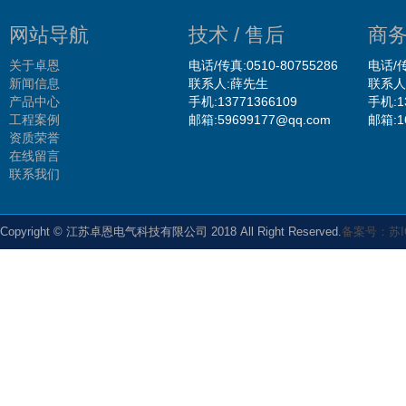
网站导航
技术 / 售后
商务
关于卓恩
电话/传真:0510-80755286
电话/传
新闻信息
联系人:薛先生
联系人
产品中心
手机:13771366109
手机:1
工程案例
邮箱:59699177@qq.com
邮箱:1
资质荣誉
在线留言
联系我们
Copyright © 江苏卓恩电气科技有限公司 2018 All Right Reserved.
备案号：苏IC