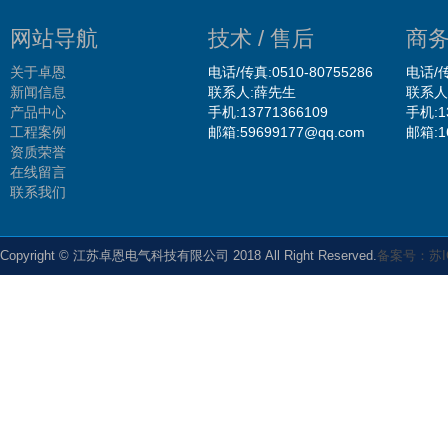
网站导航
技术 / 售后
商务
关于卓恩
电话/传真:0510-80755286
电话/传
新闻信息
联系人:薛先生
联系人
产品中心
手机:13771366109
手机:1
工程案例
邮箱:59699177@qq.com
邮箱:1
资质荣誉
在线留言
联系我们
Copyright © 江苏卓恩电气科技有限公司 2018 All Right Reserved.
备案号：苏IC