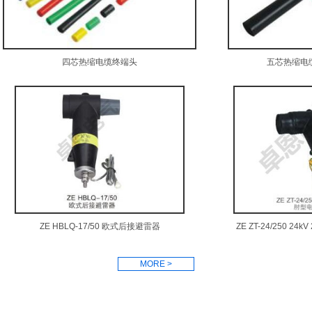
四芯热缩电缆终端头
五芯热缩电
ZE HBLQ-17/50 欧式后接避雷器
ZE ZT-24/250 2
MORE >