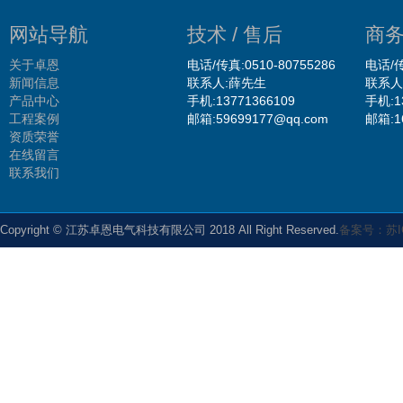
网站导航
技术 / 售后
商务
关于卓恩
电话/传真:0510-80755286
电话/传
新闻信息
联系人:薛先生
联系人
产品中心
手机:13771366109
手机:1
工程案例
邮箱:59699177@qq.com
邮箱:1
资质荣誉
在线留言
联系我们
Copyright © 江苏卓恩电气科技有限公司 2018 All Right Reserved.
备案号：苏IC