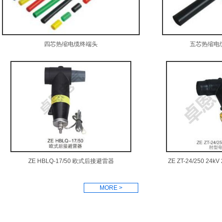
四芯热缩电缆终端头
五芯热缩电
ZE HBLQ-17/50 欧式后接避雷器
ZE ZT-24/250 2
MORE >