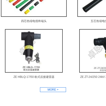
四芯热缩电缆终端头
五芯热缩电
ZE HBLQ-17/50 欧式后接避雷器
ZE ZT-24/250 2
MORE >