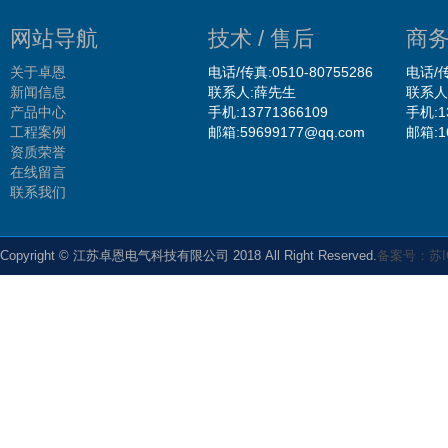
网站导航
技术 / 售后
商务
关于卓恩
电话/传真:0510-80755286
电话/传
新闻信息
联系人:薛先生
联系人
产品中心
手机:13771366109
手机:1
工程案例
邮箱:59699177@qq.com
邮箱:1
资质荣誉
在线留言
联系我们
Copyright © 江苏卓恩电气科技有限公司 2018 All Right Reserved.
备案号：苏IC