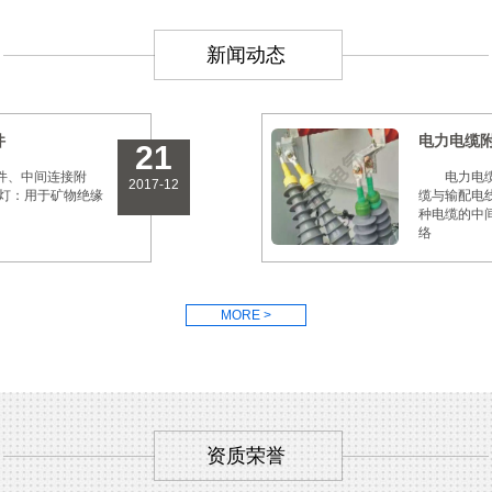
新闻动态
件
电力电缆
21
件、中间连接附
电力电缆附件
2017-12
喷灯：用于矿物绝缘
缆与输配电
种电缆的中
络
MORE >
资质荣誉