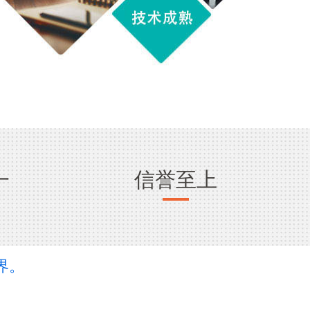
一
信誉至上
界。